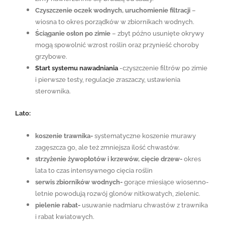
Czyszczenie oczek wodnych, uruchomienie filtracji
–
wiosna to okres porządków w zbiornikach wodnych.
Ściąganie osłon po zimie
– zbyt późno usunięte okrywy
mogą spowolnić wzrost roślin oraz przynieść choroby
grzybowe.
Start systemu nawadniania
-czyszczenie filtrów po zimie
i pierwsze testy, regulacje zraszaczy, ustawienia
sterownika.
Lato:
koszenie trawnika-
systematyczne koszenie murawy
zagęszcza go, ale też zmniejsza ilość chwastów.
strzyżenie żywopłotów i krzewów, cięcie drzew-
okres
lata to czas intensywnego cięcia roślin
serwis zbiorników wodnych-
gorące miesiące wiosenno-
letnie powodują rozwój glonów nitkowatych, zielenic.
pielenie rabat-
usuwanie nadmiaru chwastów z trawnika
i rabat kwiatowych.