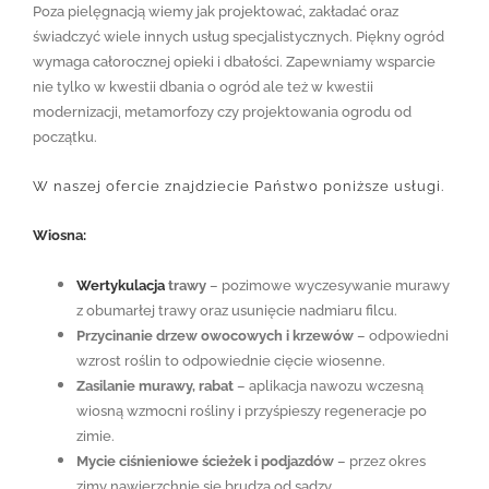
Poza pielęgnacją wiemy jak projektować, zakładać oraz
świadczyć wiele innych usług specjalistycznych. Piękny ogród
wymaga całorocznej opieki i dbałości. Zapewniamy wsparcie
nie tylko w kwestii dbania o ogród ale też w kwestii
modernizacji, metamorfozy czy projektowania ogrodu od
początku.
W naszej ofercie znajdziecie Państwo poniższe usługi.
Wiosna:
Wertykulacja
trawy
– pozimowe wyczesywanie murawy
z obumarłej trawy oraz usunięcie nadmiaru filcu.
Przycinanie drzew owocowych i krzewów
– odpowiedni
wzrost roślin to odpowiednie cięcie wiosenne.
Zasilanie murawy, rabat
– aplikacja nawozu wczesną
wiosną wzmocni rośliny i przyśpieszy regeneracje po
zimie.
Mycie ciśnieniowe ścieżek i podjazdów
– przez okres
zimy nawierzchnie się brudzą od sadzy.