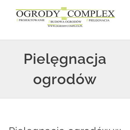
Przejdź
do
zawartości
Pielęgnacja
ogrodów