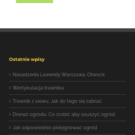
Ostatnie wpisy
Nasadzenia Lawendy Warszawa, Otwock
Wertykulacja trawnika
Trawnik z siewu. Jak do tego się zabrać.
Drenaż ogrodu. Co zrobić aby osuszyć ogród.
Jak odpowiednio pielęgnować ogród