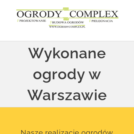
Przejdź
do
zawartości
Wykonane
ogrody w
Warszawie
Nasze realizacje ogrodów