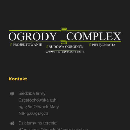
Kontakt
Siedziba firmy:
Częstochowska 81h
05-480 Otwock Mały
NIP 9222912976
Działamy na terenie:
Warszawa, Otwock, Wawer i okolice