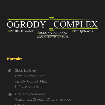
Kontakt
Siedziba firmy:
Częstochowska 81h
05-480 Otwock Mały
NIP 9222912976
Działamy na terenie:
Warszawa, Otwock, Wawer i okolice