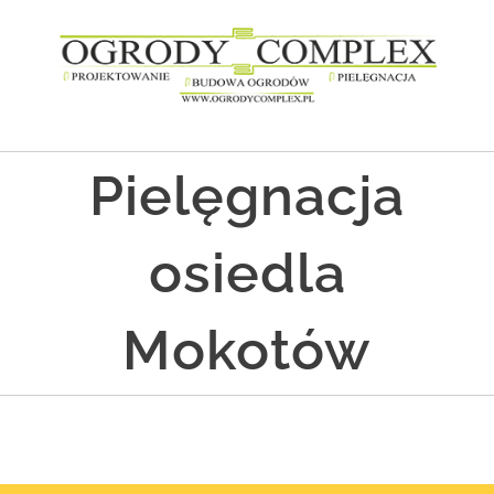
Przejdź
do
zawartości
Pielęgnacja
osiedla
Mokotów