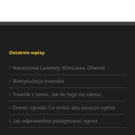
Ostatnie wpisy
Nasadzenia Lawendy Warszawa, Otwock
Wertykulacja trawnika
Trawnik z siewu. Jak do tego się zabrać.
Drenaż ogrodu. Co zrobić aby osuszyć ogród.
Jak odpowiednio pielęgnować ogród